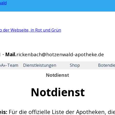
1
·
Mail.
rickenbach@hotzenwald-apotheke.de
Menü überspringen
«A»-Team
Dienstleistungen
Shop
Botendi
Notdienst
Notdienst
is:
Für die offizielle Liste der Apotheken, di