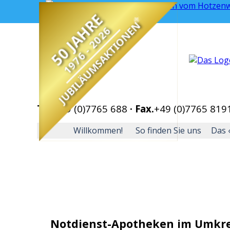
Direkt zum Seiteninhalt
50 JAHRE
JUBILÄUMSAKTIONEN
1976 - 2026
Tel.
+49 (0)7765 688
·
Fax.
+49 (0)7765 819
Willkommen!
So finden Sie uns
Das 
Notdienst-Apotheken im Umkre