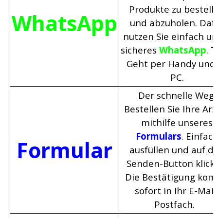
Produkte zu bestell
WhatsApp
und abzuholen. Daf
nutzen Sie einfach un
sicheres
WhatsApp
.
T
Geht per Handy und
PC.
Der schnelle Weg:
Bestellen Sie Ihre Arz
mithilfe unseres
Formulars
. Einfac
Formular
ausfüllen und auf d
Senden-Button klick
Die Bestätigung ko
sofort in Ihr E-Mail
Postfach.