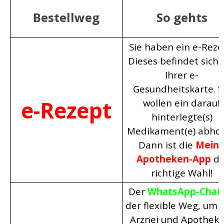
Bestellweg
So gehts
Sie haben ein
e
-Reze
Dieses befindet sich 
Ihrer e-
Gesundheitskarte. S
e-Rezept
wollen ein darauf
hinterlegte(s)
Medikament(e) abhol
Dann ist die
Mein
Apotheken-App
di
richtige Wahl
!
Der
WhatsApp-Chat
der flexible Weg, um 
Arznei und Apotheke